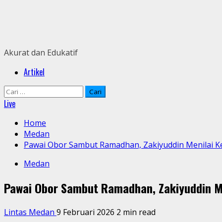
Skip
to
content
Akurat dan Edukatif
Primary
Artikel
Menu
Cari
untuk:
Live
Home
Medan
Pawai Obor Sambut Ramadhan, Zakiyuddin Menilai 
Medan
Pawai Obor Sambut Ramadhan, Zakiyuddin M
Lintas Medan
9 Februari 2026
2 min read