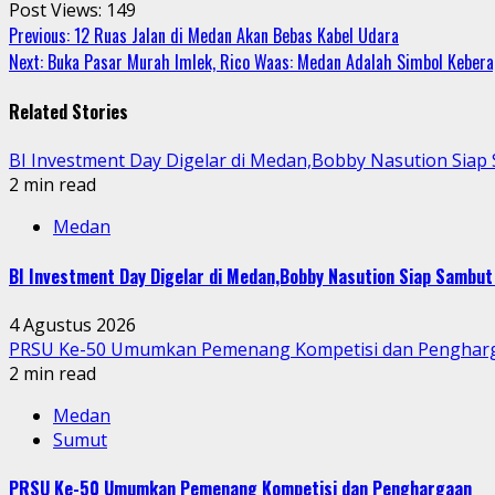
Post Views:
149
Continue
Previous:
12 Ruas Jalan di Medan Akan Bebas Kabel Udara
Next:
Buka Pasar Murah Imlek, Rico Waas: Medan Adalah Simbol Keber
Reading
Related Stories
BI Investment Day Digelar di Medan,Bobby Nasution Sia
2 min read
Medan
BI Investment Day Digelar di Medan,Bobby Nasution Siap Sambu
4 Agustus 2026
PRSU Ke-50 Umumkan Pemenang Kompetisi dan Penghar
2 min read
Medan
Sumut
PRSU Ke-50 Umumkan Pemenang Kompetisi dan Penghargaan