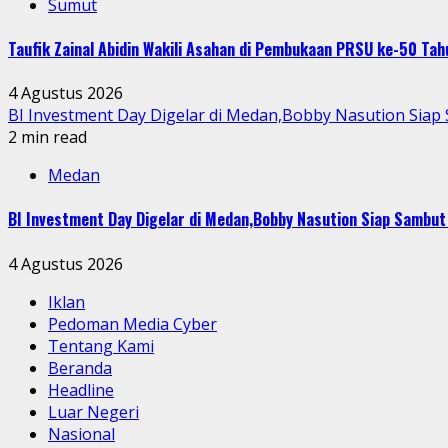
Sumut
Taufik Zainal Abidin Wakili Asahan di Pembukaan PRSU ke-50 T
4 Agustus 2026
BI Investment Day Digelar di Medan,Bobby Nasution Sia
2 min read
Medan
BI Investment Day Digelar di Medan,Bobby Nasution Siap Sambu
4 Agustus 2026
Iklan
Pedoman Media Cyber
Tentang Kami
Beranda
Headline
Luar Negeri
Nasional