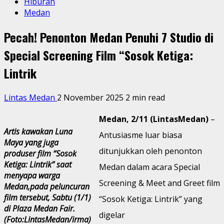
Hiburan
Medan
Pecah! Penonton Medan Penuhi 7 Studio di
Special Screening Film “Sosok Ketiga:
Lintrik
Lintas Medan
2 November 2025
2 min read
Medan, 2/11 (LintasMedan)
–
Artis kawakan Luna
Antusiasme luar biasa
Maya yang juga
ditunjukkan oleh penonton
produser film “Sosok
Ketiga: Lintrik” saat
Medan dalam acara Special
menyapa warga
Screening & Meet and Greet film
Medan,pada peluncuran
film tersebut, Sabtu (1/1)
“Sosok Ketiga: Lintrik” yang
di Plaza Medan Fair.
digelar
(Foto:LintasMedan/irma)