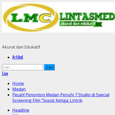
Skip
to
content
Akurat dan Edukatif
Primary
Artikel
Menu
Cari
untuk:
Live
Home
Medan
Pecah! Penonton Medan Penuhi 7 Studio di Special
Screening Film “Sosok Ketiga: Lintrik
Headline