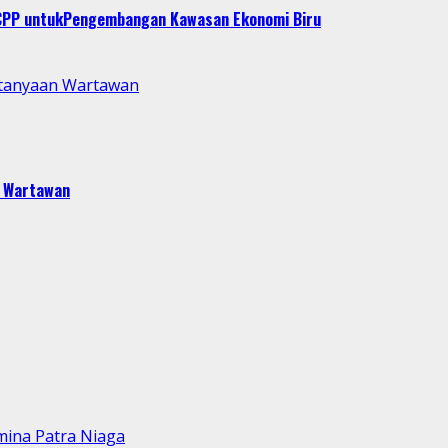
T CPP untukPengembangan Kawasan Ekonomi Biru
rtanyaan Wartawan
n Wartawan
mina Patra Niaga