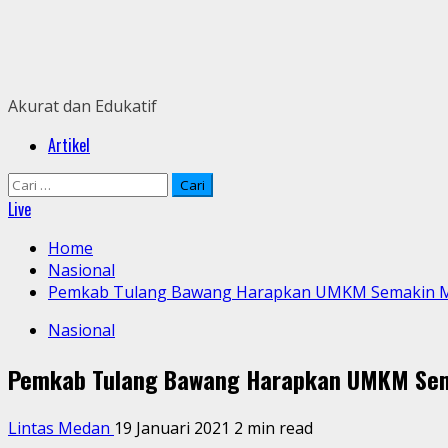
Skip
to
content
Akurat dan Edukatif
Primary
Artikel
Menu
Cari
untuk:
Live
Home
Nasional
Pemkab Tulang Bawang Harapkan UMKM Semakin M
Nasional
Pemkab Tulang Bawang Harapkan UMKM Sem
Lintas Medan
19 Januari 2021
2 min read