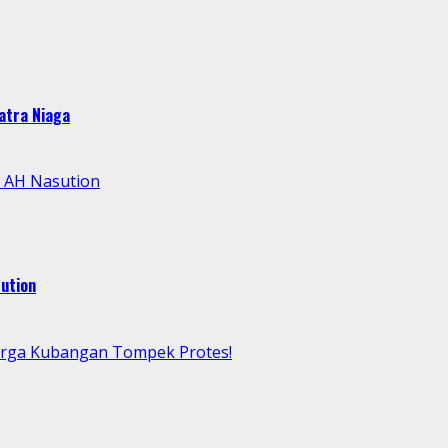
atra Niaga
l AH Nasution
ution
arga Kubangan Tompek Protes!