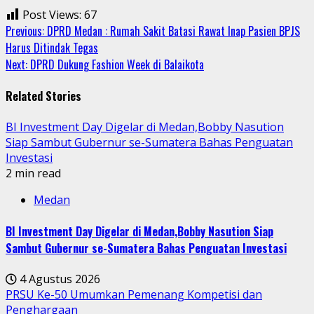
Post Views:
67
Continue
Previous:
DPRD Medan : Rumah Sakit Batasi Rawat Inap Pasien BPJS
Harus Ditindak Tegas
Reading
Next:
DPRD Dukung Fashion Week di Balaikota
Related Stories
BI Investment Day Digelar di Medan,Bobby Nasution
Siap Sambut Gubernur se-Sumatera Bahas Penguatan
Investasi
2 min read
Medan
BI Investment Day Digelar di Medan,Bobby Nasution Siap
Sambut Gubernur se-Sumatera Bahas Penguatan Investasi
4 Agustus 2026
PRSU Ke-50 Umumkan Pemenang Kompetisi dan
Penghargaan