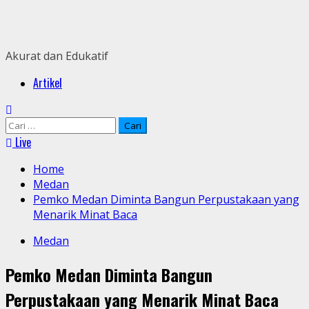
Skip
to
content
Akurat dan Edukatif
Primary
Artikel
Menu
Cari
untuk:
Live
Home
Medan
Pemko Medan Diminta Bangun Perpustakaan yang
Menarik Minat Baca
Medan
Pemko Medan Diminta Bangun
Perpustakaan yang Menarik Minat Baca