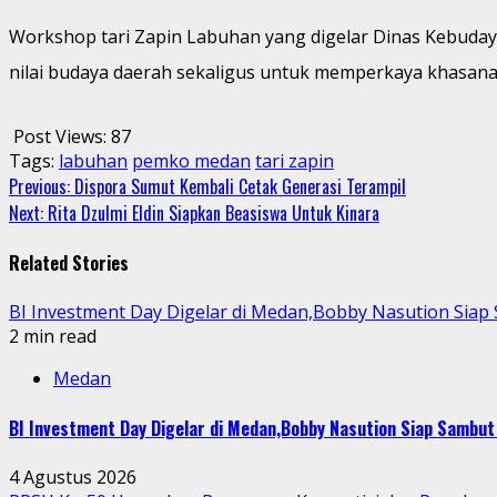
Workshop tari Zapin Labuhan yang digelar Dinas Kebuda
nilai budaya daerah sekaligus untuk memperkaya khasana
Post Views:
87
Tags:
labuhan
pemko medan
tari zapin
Continue
Previous:
Dispora Sumut Kembali Cetak Generasi Terampil
Next:
Rita Dzulmi Eldin Siapkan Beasiswa Untuk Kinara
Reading
Related Stories
BI Investment Day Digelar di Medan,Bobby Nasution Sia
2 min read
Medan
BI Investment Day Digelar di Medan,Bobby Nasution Siap Sambu
4 Agustus 2026