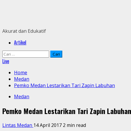
Skip
to
content
Akurat dan Edukatif
Primary
Artikel
Menu
Cari
untuk:
Live
Home
Medan
Pemko Medan Lestarikan Tari Zapin Labuhan
Medan
Pemko Medan Lestarikan Tari Zapin Labuha
Lintas Medan
14 April 2017
2 min read