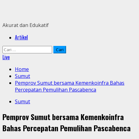
Skip
to
content
Akurat dan Edukatif
Primary
Artikel
Menu
Cari
untuk:
Live
Home
Sumut
Pemprov Sumut bersama Kemenkoinfra Bahas
Percepatan Pemulihan Pascabenca
Sumut
Pemprov Sumut bersama Kemenkoinfra
Bahas Percepatan Pemulihan Pascabenca