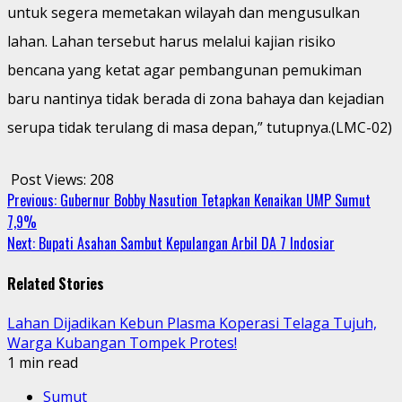
untuk segera memetakan wilayah dan mengusulkan
lahan. Lahan tersebut harus melalui kajian risiko
bencana yang ketat agar pembangunan pemukiman
baru nantinya tidak berada di zona bahaya dan kejadian
serupa tidak terulang di masa depan,” tutupnya.(LMC-02)
Post Views:
208
Continue
Previous:
Gubernur Bobby Nasution Tetapkan Kenaikan UMP Sumut
7,9%
Reading
Next:
Bupati Asahan Sambut Kepulangan Arbil DA 7 Indosiar
Related Stories
Lahan Dijadikan Kebun Plasma Koperasi Telaga Tujuh,
Warga Kubangan Tompek Protes!
1 min read
Sumut