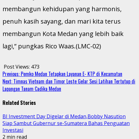
membangun kehidupan yang harmonis,
penuh kasih sayang, dan mari kita terus
membangun Kota Medan yang lebih baik
lagi,” pungkas Rico Waas.(LMC-02)
Post Views:
473
Continue
Previous:
Pemko Medan Tetapkan Layanan E- KTP di Kecamatan
Next:
Timnas Vietnam dan Timor Leste Gelar Sesi Latihan Tertutup di
Reading
Lapangan Tanam Cadika Medan
Related Stories
BI Investment Day Digelar di Medan,Bobby Nasution
Siap Sambut Gubernur se-Sumatera Bahas Penguatan
Investasi
2 min read