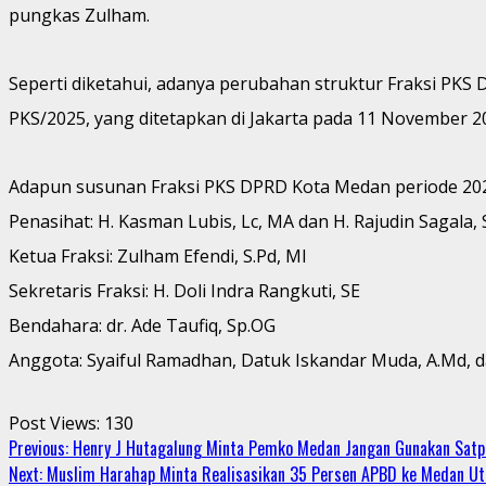
pungkas Zulham.
Seperti diketahui, adanya perubahan struktur Fraksi P
PKS/2025, yang ditetapkan di Jakarta pada 11 November 2
Adapun susunan Fraksi PKS DPRD Kota Medan periode 2024
Penasihat: H. Kasman Lubis, Lc, MA dan H. Rajudin Sagala, S
Ketua Fraksi: Zulham Efendi, S.Pd, MI
Sekretaris Fraksi: H. Doli Indra Rangkuti, SE
Bendahara: dr. Ade Taufiq, Sp.OG
Anggota: Syaiful Ramadhan, Datuk Iskandar Muda, A.Md, da
Post Views:
130
Continue
Previous:
Henry J Hutagalung Minta Pemko Medan Jangan Gunakan Satpol
Next:
Muslim Harahap Minta Realisasikan 35 Persen APBD ke Medan Ut