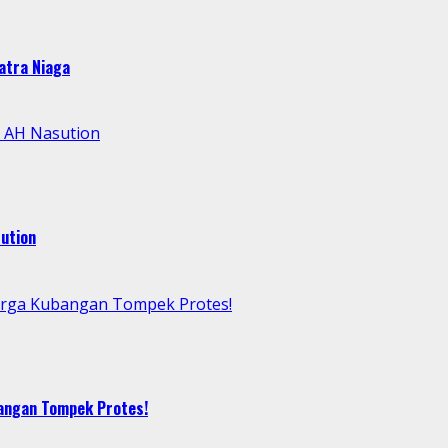
atra Niaga
l AH Nasution
ution
arga Kubangan Tompek Protes!
bangan Tompek Protes!