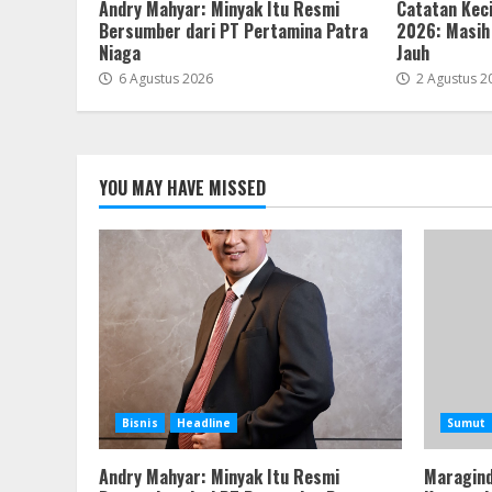
Andry Mahyar: Minyak Itu Resmi
Catatan Keci
Bersumber dari PT Pertamina Patra
2026: Masih
Niaga
Jauh
6 Agustus 2026
2 Agustus 2
YOU MAY HAVE MISSED
Bisnis
Headline
Sumut
Andry Mahyar: Minyak Itu Resmi
Maragind