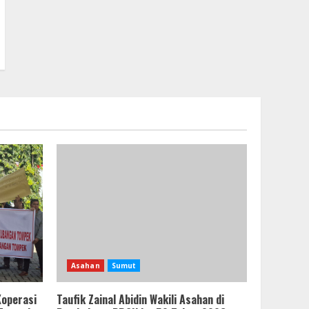
Asahan
Sumut
Koperasi
Taufik Zainal Abidin Wakili Asahan di