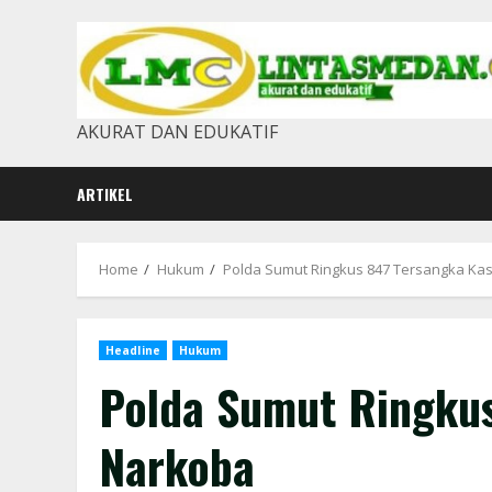
Skip
to
content
AKURAT DAN EDUKATIF
ARTIKEL
Home
Hukum
Polda Sumut Ringkus 847 Tersangka Ka
Headline
Hukum
Polda Sumut Ringku
Narkoba