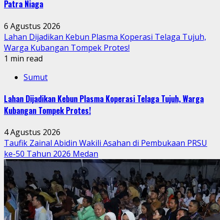
Patra Niaga
6 Agustus 2026
Lahan Dijadikan Kebun Plasma Koperasi Telaga Tujuh,
Warga Kubangan Tompek Protes!
1 min read
Sumut
Lahan Dijadikan Kebun Plasma Koperasi Telaga Tujuh, Warga
Kubangan Tompek Protes!
4 Agustus 2026
Taufik Zainal Abidin Wakili Asahan di Pembukaan PRSU
ke-50 Tahun 2026 Medan