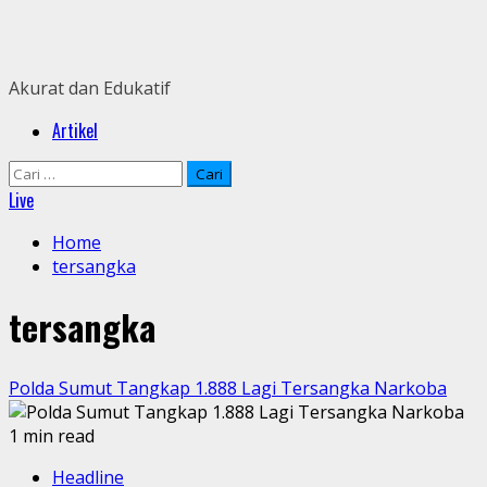
Skip
to
content
Akurat dan Edukatif
Primary
Artikel
Menu
Cari
untuk:
Live
Home
tersangka
tersangka
Polda Sumut Tangkap 1.888 Lagi Tersangka Narkoba
1 min read
Headline