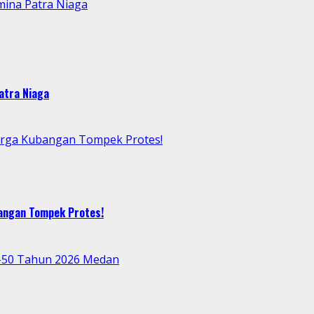
mina Patra Niaga
atra Niaga
arga Kubangan Tompek Protes!
bangan Tompek Protes!
e-50 Tahun 2026 Medan