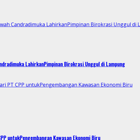
Kawah Candradimuka LahirkanPimpinan Birokrasi Unggul di
andradimuka LahirkanPimpinan Birokrasi Unggul di Lampung
 dari PT CPP untukPengembangan Kawasan Ekonomi Biru
T CPP untukPengembangan Kawasan Ekonomi Biru