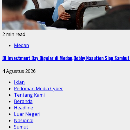
2 min read
Medan
BI Investment Day Digelar di Medan,Bobby Nasution Siap Sambu
4 Agustus 2026
Iklan
Pedoman Media Cyber
Tentang Kami
Beranda
Headline
Luar Negeri
Nasional
Sumut