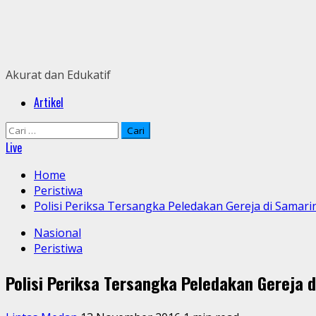
Skip
to
content
Akurat dan Edukatif
Primary
Artikel
Menu
Cari
untuk:
Live
Home
Peristiwa
Polisi Periksa Tersangka Peledakan Gereja di Samari
Nasional
Peristiwa
Polisi Periksa Tersangka Peledakan Gereja 