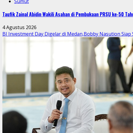
Sumut
Taufik Zainal Abidin Wakili Asahan di Pembukaan PRSU ke-50 T
4 Agustus 2026
BI Investment Day Digelar di Medan,Bobby Nasution Sia