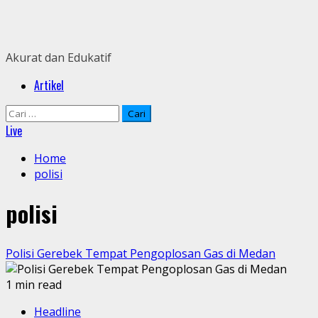
Skip
to
content
Akurat dan Edukatif
Primary
Artikel
Menu
Cari
untuk:
Live
Home
polisi
polisi
Polisi Gerebek Tempat Pengoplosan Gas di Medan
1 min read
Headline