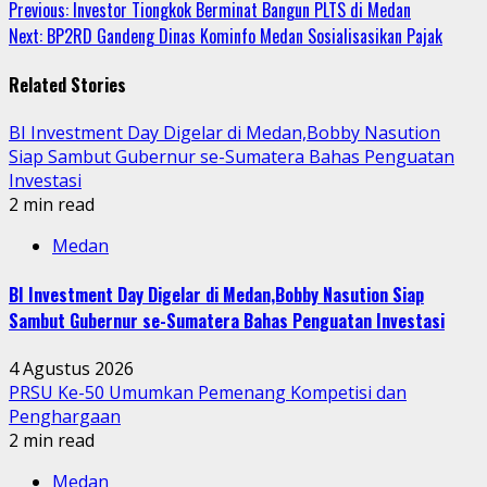
Continue
Previous:
Investor Tiongkok Berminat Bangun PLTS di Medan
Next:
BP2RD Gandeng Dinas Kominfo Medan Sosialisasikan Pajak
Reading
Related Stories
BI Investment Day Digelar di Medan,Bobby Nasution
Siap Sambut Gubernur se-Sumatera Bahas Penguatan
Investasi
2 min read
Medan
BI Investment Day Digelar di Medan,Bobby Nasution Siap
Sambut Gubernur se-Sumatera Bahas Penguatan Investasi
4 Agustus 2026
PRSU Ke-50 Umumkan Pemenang Kompetisi dan
Penghargaan
2 min read
Medan