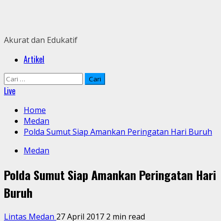
Skip
to
content
Akurat dan Edukatif
Primary
Artikel
Menu
Cari
untuk:
Live
Home
Medan
Polda Sumut Siap Amankan Peringatan Hari Buruh
Medan
Polda Sumut Siap Amankan Peringatan Hari
Buruh
Lintas Medan
27 April 2017
2 min read