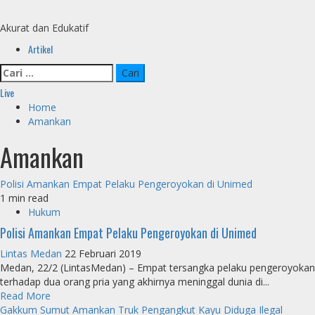
Skip
to
Akurat dan Edukatif
content
Primary
Artikel
Menu
Cari
untuk:
Live
Home
Amankan
Amankan
Polisi Amankan Empat Pelaku Pengeroyokan di Unimed
1 min read
Hukum
Polisi Amankan Empat Pelaku Pengeroyokan di Unimed
Lintas Medan
22 Februari 2019
Medan, 22/2 (LintasMedan) – Empat tersangka pelaku pengeroyokan
terhadap dua orang pria yang akhirnya meninggal dunia di...
Read More
Gakkum Sumut Amankan Truk Pengangkut Kayu Diduga Ilegal