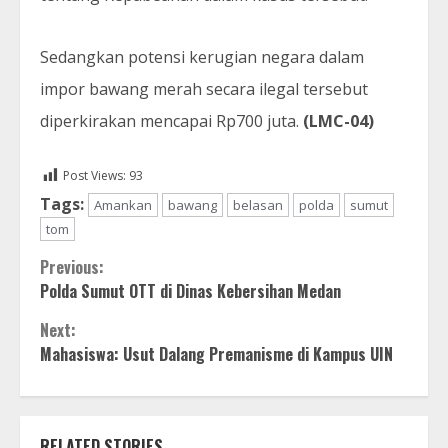
Sedangkan potensi kerugian negara dalam
impor bawang merah secara ilegal tersebut
diperkirakan mencapai Rp700 juta.
(LMC-04)
Post Views:
93
Tags:
Amankan
bawang
belasan
polda
sumut
tom
Continue
Previous:
Polda Sumut OTT di Dinas Kebersihan Medan
Reading
Next:
Mahasiswa: Usut Dalang Premanisme di Kampus UIN
RELATED STORIES