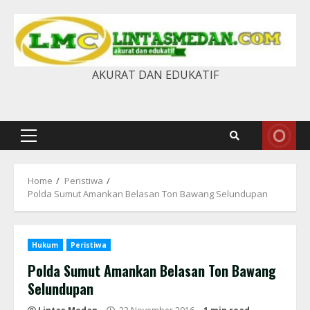
Skip
to
content
AKURAT DAN EDUKATIF
Primary
Menu
Home
Peristiwa
Polda Sumut Amankan Belasan Ton Bawang Selundupan
Hukum
Peristiwa
Polda Sumut Amankan Belasan Ton Bawang
Selundupan