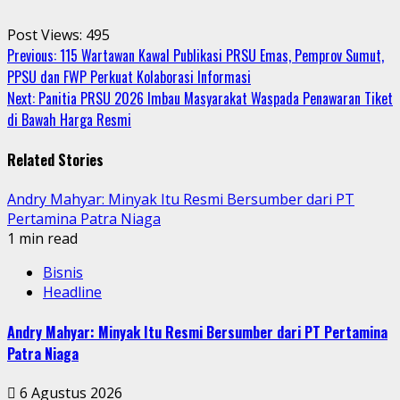
Post Views:
495
Continue
Previous:
115 Wartawan Kawal Publikasi PRSU Emas, Pemprov Sumut,
PPSU dan FWP Perkuat Kolaborasi Informasi
Reading
Next:
Panitia PRSU 2026 Imbau Masyarakat Waspada Penawaran Tiket
di Bawah Harga Resmi
Related Stories
Andry Mahyar: Minyak Itu Resmi Bersumber dari PT
Pertamina Patra Niaga
1 min read
Bisnis
Headline
Andry Mahyar: Minyak Itu Resmi Bersumber dari PT Pertamina
Patra Niaga
6 Agustus 2026