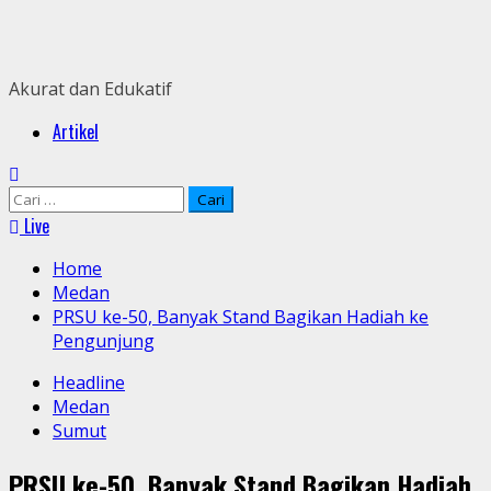
Skip
to
content
Akurat dan Edukatif
Primary
Artikel
Menu
Cari
untuk:
Live
Home
Medan
PRSU ke-50, Banyak Stand Bagikan Hadiah ke
Pengunjung
Headline
Medan
Sumut
PRSU ke-50, Banyak Stand Bagikan Hadiah