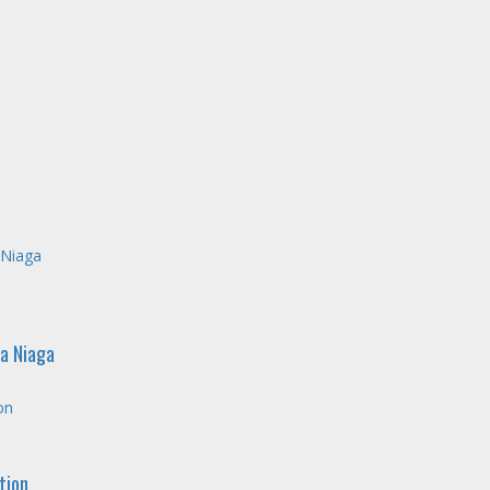
 Niaga
ra Niaga
on
tion