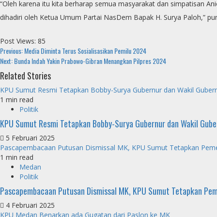
“Oleh karena itu kita berharap semua masyarakat dan simpatisan A
dihadiri oleh Ketua Umum Partai NasDem Bapak H. Surya Paloh,” p
Post Views:
85
Continue
Previous:
Media Diminta Terus Sosialisasikan Pemilu 2024
Next:
Bunda Indah Yakin Prabowo-Gibran Menangkan Pilpres 2024
Reading
Related Stories
KPU Sumut Resmi Tetapkan Bobby-Surya Gubernur dan Wakil Guber
1 min read
Politik
KPU Sumut Resmi Tetapkan Bobby-Surya Gubernur dan Wakil Gub
5 Februari 2025
Pascapembacaan Putusan Dismissal MK, KPU Sumut Tetapkan Peme
1 min read
Medan
Politik
Pascapembacaan Putusan Dismissal MK, KPU Sumut Tetapkan Pem
4 Februari 2025
KPU Medan Benarkan ada Gugatan dari Paslon ke MK