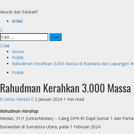
Skip
to
Akurat dan Edukatif
content
Primary
Artikel
Menu
Cari
untuk:
Live
Home
Politik
Rahudman Kerahkan 3.000 Massa di Bandara dan Lapangan Re
Politik
Rahudman Kerahkan 3.000 Massa d
Lintas Medan
2 Januari 2024
1 min read
Rahudman Harahap
Medan, 31/1 (LintasMedan) – Caleg DPR-RI Dapil Sumut 1 dari Pa
Baswedan di Sumatera Utara, pada 1 Februari 2024.