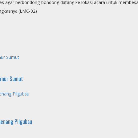
nies agar berbondong-bondong datang ke lokasi acara untuk membes
ungkasnya.(LMC-02)
nur Sumut
ernur Sumut
nang Pilgubsu
enang Pilgubsu