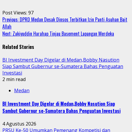
Post Views:
97
Continue
Previous:
DPRD Medan Desak Dinsos Terbitkan Izin Panti Asuhan Bait
Allah
Reading
Next:
Zakiyuddin Harahap Tinjau Basement Lapangan Merdeka
Related Stories
BI Investment Day Digelar di Medan,Bobby Nasution
Siap Sambut Gubernur se-Sumatera Bahas Penguatan
Investasi
2 min read
Medan
BI Investment Day Digelar di Medan,Bobby Nasution Siap
Sambut Gubernur se-Sumatera Bahas Penguatan Investasi
4 Agustus 2026
PRSU Ke-50 Umumkan Pemenang Kompetisi dan