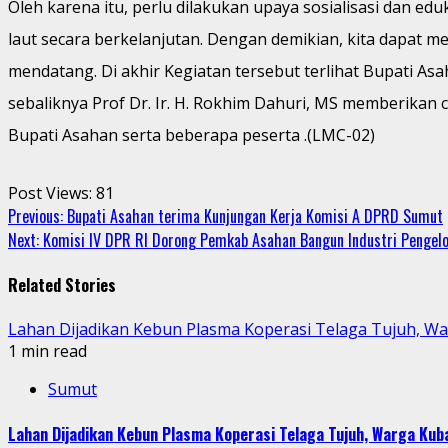
Oleh karena itu, perlu dilakukan upaya sosialisasi dan
laut secara berkelanjutan. Dengan demikian, kita dapat 
mendatang. Di akhir Kegiatan tersebut terlihat Bupati As
sebaliknya Prof Dr. Ir. H. Rokhim Dahuri, MS memberika
Bupati Asahan serta beberapa peserta .(LMC-02)
Post Views:
81
Continue
Previous:
Bupati Asahan terima Kunjungan Kerja Komisi A DPRD Sumut
Next:
Komisi IV DPR RI Dorong Pemkab Asahan Bangun Industri Pengel
Reading
Related Stories
Lahan Dijadikan Kebun Plasma Koperasi Telaga Tujuh, W
1 min read
Sumut
Lahan Dijadikan Kebun Plasma Koperasi Telaga Tujuh, Warga Ku