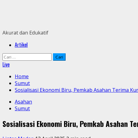
Skip
to
content
Akurat dan Edukatif
Primary
Artikel
Menu
Cari
untuk:
Live
Home
Sumut
Sosialisasi Ekonomi Biru, Pemkab Asahan Terima K
Asahan
Sumut
Sosialisasi Ekonomi Biru, Pemkab Asahan T