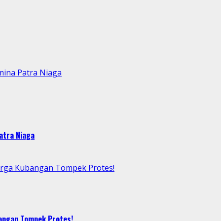
mina Patra Niaga
atra Niaga
arga Kubangan Tompek Protes!
bangan Tompek Protes!