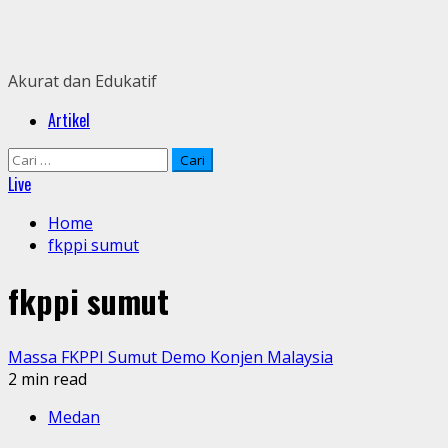
Skip
to
content
Akurat dan Edukatif
Primary
Artikel
Menu
Cari
untuk:
Live
Home
fkppi sumut
fkppi sumut
Massa FKPPI Sumut Demo Konjen Malaysia
2 min read
Medan