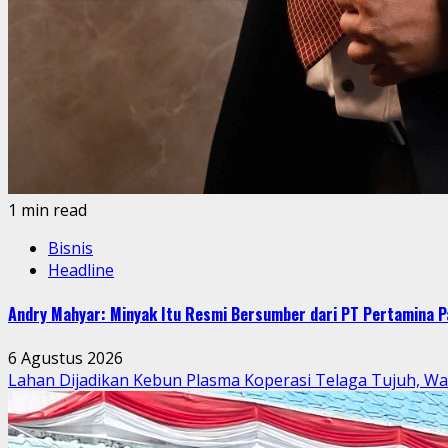
1 min read
Bisnis
Headline
Andry Mahyar: Minyak Itu Resmi Bersumber dari PT Pertamina P
6 Agustus 2026
Lahan Dijadikan Kebun Plasma Koperasi Telaga Tujuh, W