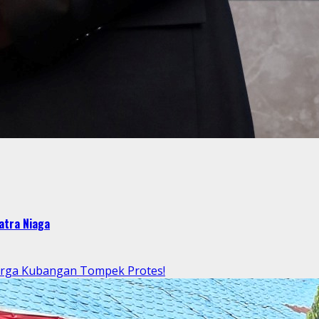
atra Niaga
arga Kubangan Tompek Protes!