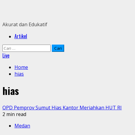
Skip
to
content
Akurat dan Edukatif
Primary
Artikel
Menu
Cari
untuk:
Live
Home
hias
hias
OPD Pemprov Sumut Hias Kantor Meriahkan HUT RI
2 min read
Medan