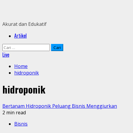
Skip
to
content
Akurat dan Edukatif
Primary
Artikel
Menu
Cari
untuk:
Live
Home
hidroponik
hidroponik
Bertanam Hidroponik Peluang Bisnis Menggiurkan
2 min read
Bisnis