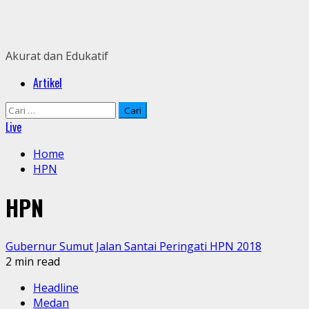
Skip
to
content
Akurat dan Edukatif
Primary
Artikel
Menu
Cari
untuk:
Live
Home
HPN
HPN
Gubernur Sumut Jalan Santai Peringati HPN 2018
2 min read
Headline
Medan