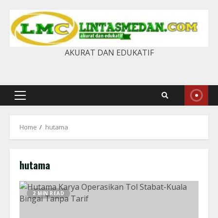
Skip
to
content
AKURAT DAN EDUKATIF
Primary
Menu
Home
hutama
hutama
2 MIN READ