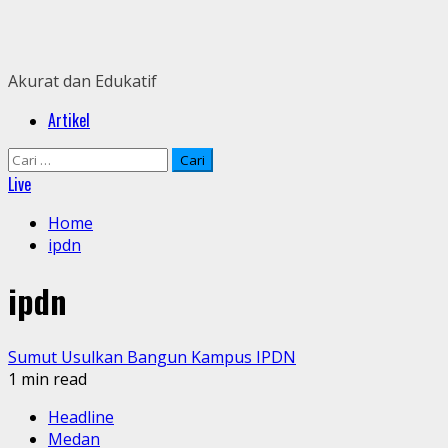
Skip
to
content
Akurat dan Edukatif
Primary
Artikel
Menu
Cari
untuk:
Live
Home
ipdn
ipdn
Sumut Usulkan Bangun Kampus IPDN
1 min read
Headline
Medan