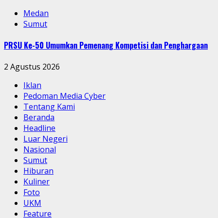
Medan
Sumut
PRSU Ke-50 Umumkan Pemenang Kompetisi dan Penghargaan
2 Agustus 2026
Iklan
Pedoman Media Cyber
Tentang Kami
Beranda
Headline
Luar Negeri
Nasional
Sumut
Hiburan
Kuliner
Foto
UKM
Feature