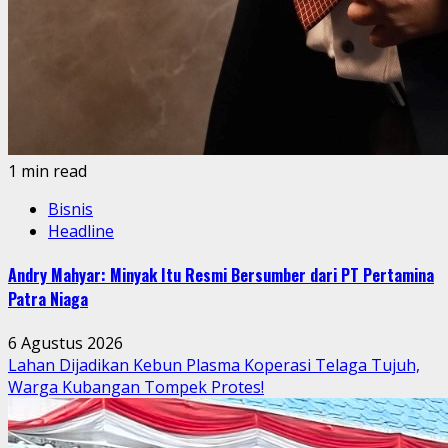
1 min read
Bisnis
Headline
Andry Mahyar: Minyak Itu Resmi Bersumber dari PT Pertamina
Patra Niaga
6 Agustus 2026
Lahan Dijadikan Kebun Plasma Koperasi Telaga Tujuh,
Warga Kubangan Tompek Protes!