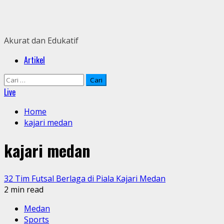
Skip
to
content
Akurat dan Edukatif
Primary
Artikel
Menu
Cari
untuk:
Live
Home
kajari medan
kajari medan
32 Tim Futsal Berlaga di Piala Kajari Medan
2 min read
Medan
Sports