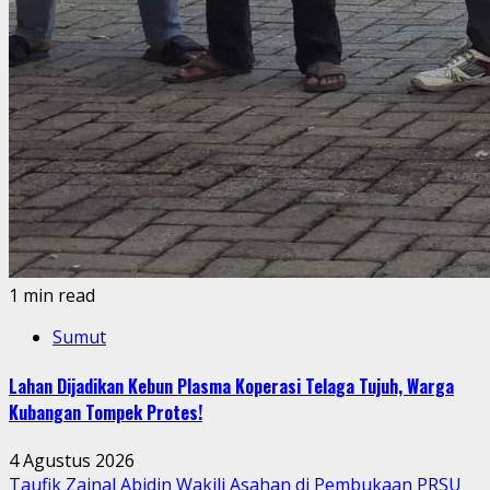
1 min read
Sumut
Lahan Dijadikan Kebun Plasma Koperasi Telaga Tujuh, Warga
Kubangan Tompek Protes!
4 Agustus 2026
Taufik Zainal Abidin Wakili Asahan di Pembukaan PRSU