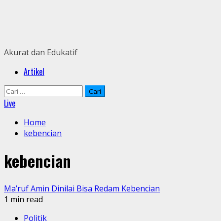
Skip
to
content
Akurat dan Edukatif
Primary
Artikel
Menu
Cari
untuk:
Live
Home
kebencian
kebencian
Ma’ruf Amin Dinilai Bisa Redam Kebencian
1 min read
Politik