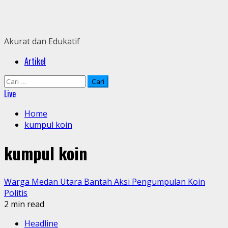
Skip
to
content
Akurat dan Edukatif
Primary
Artikel
Menu
Cari
untuk:
Live
Home
kumpul koin
kumpul koin
Warga Medan Utara Bantah Aksi Pengumpulan Koin
Politis
2 min read
Headline