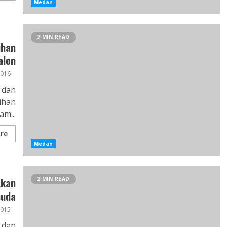
Medan
2 MIN READ
ihan
alon
2016
 dan
ihan
m...
re
Medan
tkan
2 MIN READ
uda
2015
 dan