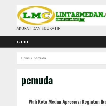
Skip
to
content
AKURAT DAN EDUKATIF
ARTIKEL
Home
pemuda
pemuda
Wali Kota Medan Apresiasi Kegiatan Ik