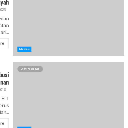
iyah
023
edan
atan
ri...
re
Medan
2 MIN READ
busi
unan
2018
 H.T
erus
n...
re