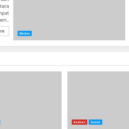
tara
mpat
n...
re
Medan
Asahan
Sumut