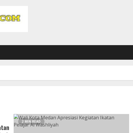
2 MIN READ
atan