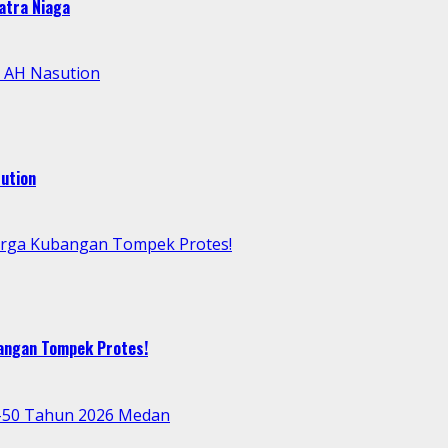
atra Niaga
l AH Nasution
ution
arga Kubangan Tompek Protes!
bangan Tompek Protes!
e-50 Tahun 2026 Medan