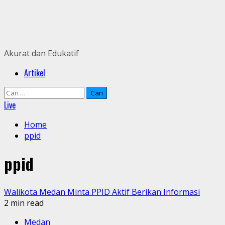
Skip
to
content
Akurat dan Edukatif
Primary
Artikel
Menu
Cari
untuk:
Live
Home
ppid
ppid
Walikota Medan Minta PPID Aktif Berikan Informasi
2 min read
Medan