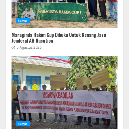
Sumut
Maraginda Hakim Cup Dibuka Untuk Kenang Jasa
Jenderal AH Nasution
5 Agustus 2026
Sumut