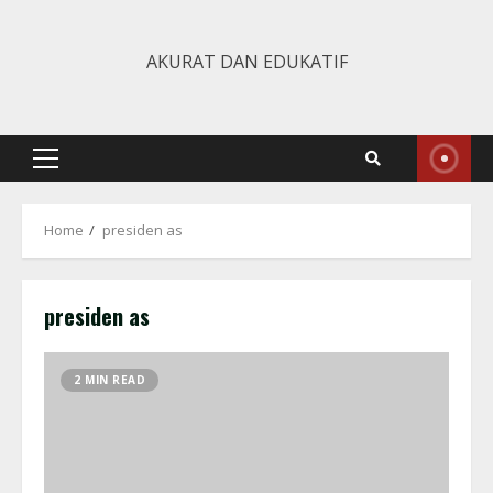
Skip
to
AKURAT DAN EDUKATIF
content
Primary
Menu
Home
presiden as
presiden as
2 MIN READ