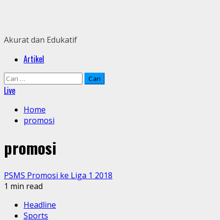
Skip
to
content
Akurat dan Edukatif
Primary
Artikel
Menu
Cari
untuk:
Live
Home
promosi
promosi
PSMS Promosi ke Liga 1 2018
1 min read
Headline
Sports