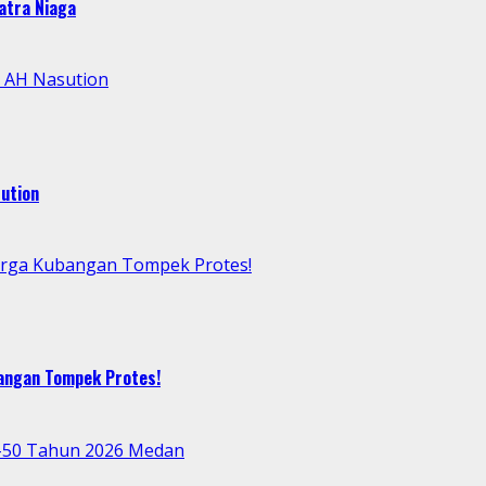
atra Niaga
l AH Nasution
ution
arga Kubangan Tompek Protes!
bangan Tompek Protes!
e-50 Tahun 2026 Medan