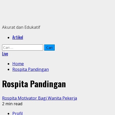
Skip
to
content
Akurat dan Edukatif
Primary
Artikel
Menu
Cari
untuk:
Live
Home
Rospita Pandingan
Rospita Pandingan
Rospita Motivator Bagi Wanita Pekerja
2 min read
Profil