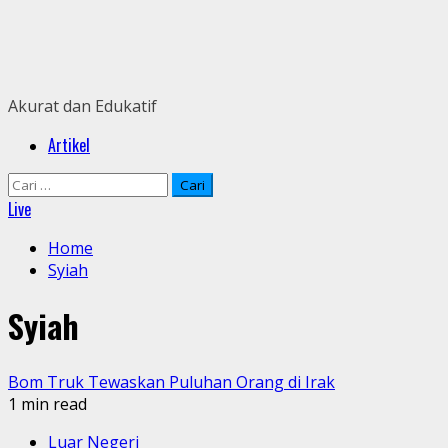
Skip
to
content
Akurat dan Edukatif
Primary
Artikel
Menu
Cari
untuk:
Live
Home
Syiah
Syiah
Bom Truk Tewaskan Puluhan Orang di Irak
1 min read
Luar Negeri