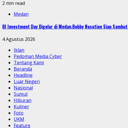
2 min read
Medan
BI Investment Day Digelar di Medan,Bobby Nasution Siap Sambu
4 Agustus 2026
Iklan
Pedoman Media Cyber
Tentang Kami
Beranda
Headline
Luar Negeri
Nasional
Sumut
Hiburan
Kuliner
Foto
UKM
Feature