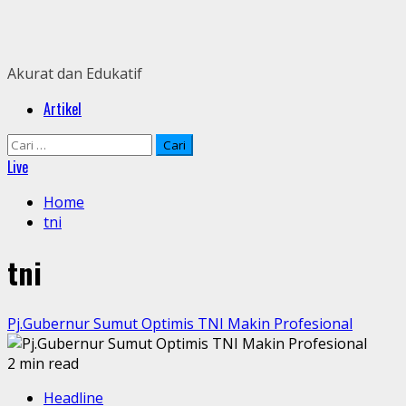
Skip
to
content
Akurat dan Edukatif
Primary
Artikel
Menu
Cari
untuk:
Live
Home
tni
tni
Pj.Gubernur Sumut Optimis TNI Makin Profesional
2 min read
Headline