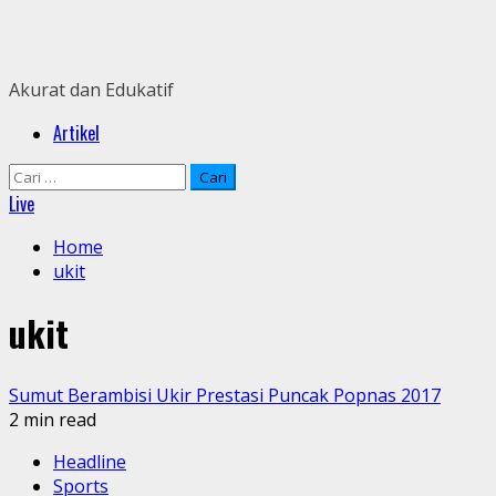
Skip
to
content
Akurat dan Edukatif
Primary
Artikel
Menu
Cari
untuk:
Live
Home
ukit
ukit
Sumut Berambisi Ukir Prestasi Puncak Popnas 2017
2 min read
Headline
Sports