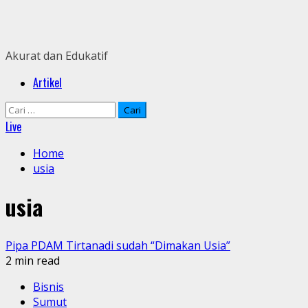
Skip
to
content
Akurat dan Edukatif
Primary
Artikel
Menu
Cari
untuk:
Live
Home
usia
usia
Pipa PDAM Tirtanadi sudah “Dimakan Usia”
2 min read
Bisnis
Sumut