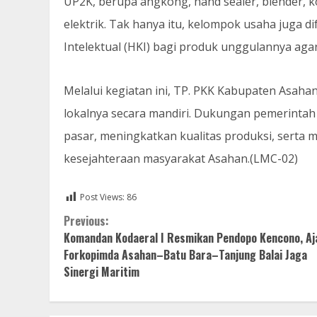
UP2K, berupa angkong, hand sealer, blender, ko
elektrik. Tak hanya itu, kelompok usaha juga 
Intelektual (HKI) bagi produk unggulannya agar 
Melalui kegiatan ini, TP. PKK Kabupaten Asa
lokalnya secara mandiri. Dukungan pemerinta
pasar, meningkatkan kualitas produksi, serta
kesejahteraan masyarakat Asahan.(LMC-02)
Post Views:
86
Continue
Previous:
Komandan Kodaeral I Resmikan Pendopo Kencono, Aj
Reading
Forkopimda Asahan–Batu Bara–Tanjung Balai Jaga
Sinergi Maritim