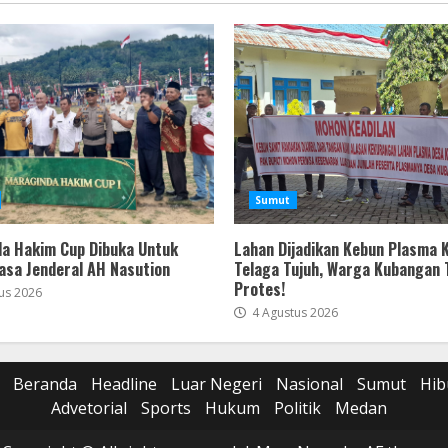
Sumut
a Hakim Cup Dibuka Untuk
Lahan Dijadikan Kebun Plasma 
asa Jenderal AH Nasution
Telaga Tujuh, Warga Kubangan
Protes!
us 2026
4 Agustus 2026
Beranda
Headline
Luar Negeri
Nasional
Sumut
Hib
Advetorial
Sports
Hukum
Politik
Medan