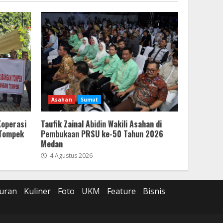
Asahan
Sumut
Koperasi
Taufik Zainal Abidin Wakili Asahan di
 Tompek
Pembukaan PRSU ke-50 Tahun 2026
Medan
4 Agustus 2026
uran
Kuliner
Foto
UKM
Feature
Bisnis