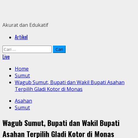
Skip
to
content
Akurat dan Edukatif
Primary
Artikel
Menu
Cari
untuk:
Live
Home
Sumut
Wagub Sumut, Bupati dan Wakil Bupati Asahan
Terpilih Gladi Kotor di Monas
Asahan
Sumut
Wagub Sumut, Bupati dan Wakil Bupati
Asahan Terpilih Gladi Kotor di Monas