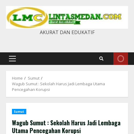
Skip
to
content
AKURAT DAN EDUKATIF
Primary
Menu
Home
Sumut
Wagub Sumut : Sekolah Harus Jadi Lembaga Utama
Pencegahan Korupsi
Sumut
Wagub Sumut : Sekolah Harus Jadi Lembaga
Utama Pencegahan Korupsi