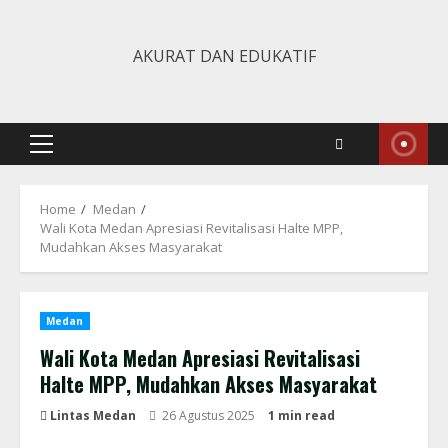
Skip
to
AKURAT DAN EDUKATIF
content
Primary
Menu
Home
Medan
Wali Kota Medan Apresiasi Revitalisasi Halte MPP,
Mudahkan Akses Masyarakat
Medan
Wali Kota Medan Apresiasi Revitalisasi
Halte MPP, Mudahkan Akses Masyarakat
Lintas Medan
26 Agustus 2025
1 min read