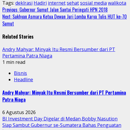
Tags:
deklrasi
Hadiri
internet
sehat
sosial media
walikota
Continue
Previous:
Gubernur Sumut Jalan Santai Peringati HPN 2018
Next:
Sakhyan Asmara Ketua Dewan Juri Lomba Karya Tulis HUT ke-70
Reading
Sumut
Related Stories
Andry Mahyar: Minyak Itu Resmi Bersumber dari PT
Pertamina Patra Niaga
1 min read
Bisnis
Headline
Andry Mahyar: Minyak Itu Resmi Bersumber dari PT Pertamina
Patra Niaga
6 Agustus 2026
BI Investment Day Digelar di Medan,Bobby Nasution
Siap Sambut Gubernur se-Sumatera Bahas Penguatan