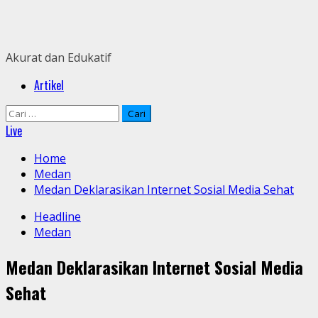
Skip
to
content
Akurat dan Edukatif
Primary
Artikel
Menu
Cari
untuk:
Live
Home
Medan
Medan Deklarasikan Internet Sosial Media Sehat
Headline
Medan
Medan Deklarasikan Internet Sosial Media
Sehat