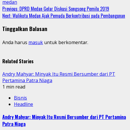
medan
Continue
Previous:
DPRD Medan Gelar Diskusi Songsong Pemilu 2019
Next:
Walikota Medan Ajak Pemuda Berkontribusi pada Pembangunan
Reading
Tinggalkan Balasan
Anda harus
masuk
untuk berkomentar.
Related Stories
Andry Mahyar: Minyak Itu Resmi Bersumber dari PT
Pertamina Patra Niaga
1 min read
Bisnis
Headline
Andry Mahyar: Minyak Itu Resmi Bersumber dari PT Pertamina
Patra Niaga