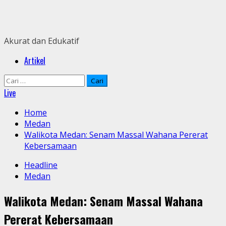
Skip
to
content
Akurat dan Edukatif
Primary
Artikel
Menu
Cari
untuk:
Live
Home
Medan
Walikota Medan: Senam Massal Wahana Pererat
Kebersamaan
Headline
Medan
Walikota Medan: Senam Massal Wahana
Pererat Kebersamaan