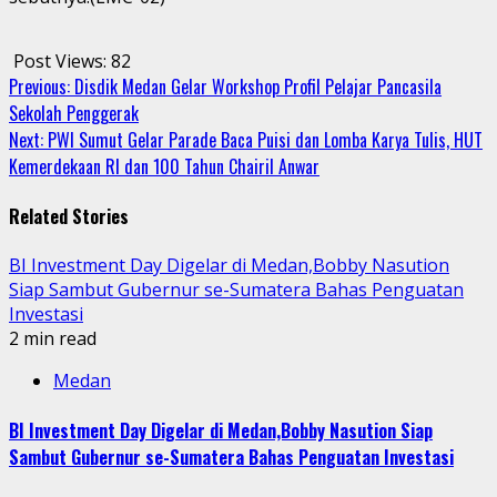
Post Views:
82
Continue
Previous:
Disdik Medan Gelar Workshop Profil Pelajar Pancasila
Sekolah Penggerak
Reading
Next:
PWI Sumut Gelar Parade Baca Puisi dan Lomba Karya Tulis, HUT
Kemerdekaan RI dan 100 Tahun Chairil Anwar
Related Stories
BI Investment Day Digelar di Medan,Bobby Nasution
Siap Sambut Gubernur se-Sumatera Bahas Penguatan
Investasi
2 min read
Medan
BI Investment Day Digelar di Medan,Bobby Nasution Siap
Sambut Gubernur se-Sumatera Bahas Penguatan Investasi