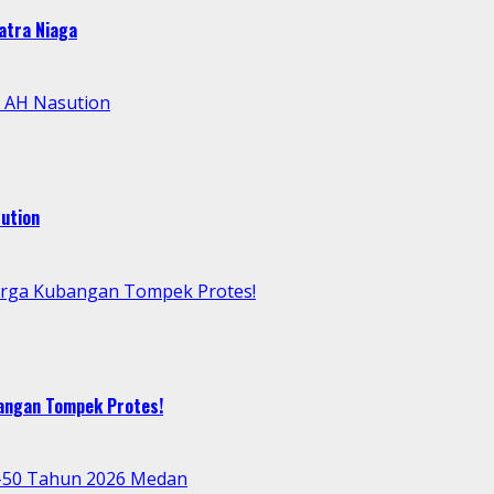
atra Niaga
l AH Nasution
ution
arga Kubangan Tompek Protes!
bangan Tompek Protes!
e-50 Tahun 2026 Medan