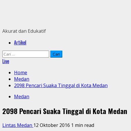
Skip
to
content
Akurat dan Edukatif
Primary
Artikel
Menu
Cari
untuk:
Live
Home
Medan
2098 Pencari Suaka Tinggal di Kota Medan
Medan
2098 Pencari Suaka Tinggal di Kota Medan
Lintas Medan
12 Oktober 2016
1 min read