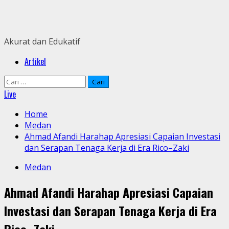
Skip
to
content
Akurat dan Edukatif
Primary
Artikel
Menu
Cari
untuk:
Live
Home
Medan
Ahmad Afandi Harahap Apresiasi Capaian Investasi
dan Serapan Tenaga Kerja di Era Rico–Zaki
Medan
Ahmad Afandi Harahap Apresiasi Capaian
Investasi dan Serapan Tenaga Kerja di Era
Rico–Zaki