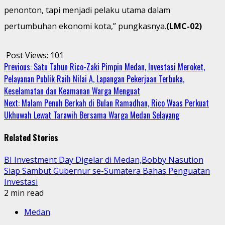
penonton, tapi menjadi pelaku utama dalam
pertumbuhan ekonomi kota,” pungkasnya.
(LMC-02)
Post Views:
101
Continue
Previous:
Satu Tahun Rico-Zaki Pimpin Medan, Investasi Meroket,
Pelayanan Publik Raih Nilai A, Lapangan Pekerjaan Terbuka,
Reading
Keselamatan dan Keamanan Warga Menguat
Next:
Malam Penuh Berkah di Bulan Ramadhan, Rico Waas Perkuat
Ukhuwah Lewat Tarawih Bersama Warga Medan Selayang
Related Stories
BI Investment Day Digelar di Medan,Bobby Nasution
Siap Sambut Gubernur se-Sumatera Bahas Penguatan
Investasi
2 min read
Medan