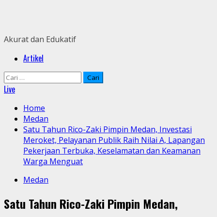
Skip
to
content
Akurat dan Edukatif
Primary
Artikel
Menu
Cari
untuk:
Live
Home
Medan
Satu Tahun Rico-Zaki Pimpin Medan, Investasi
Meroket, Pelayanan Publik Raih Nilai A, Lapangan
Pekerjaan Terbuka, Keselamatan dan Keamanan
Warga Menguat
Medan
Satu Tahun Rico-Zaki Pimpin Medan,