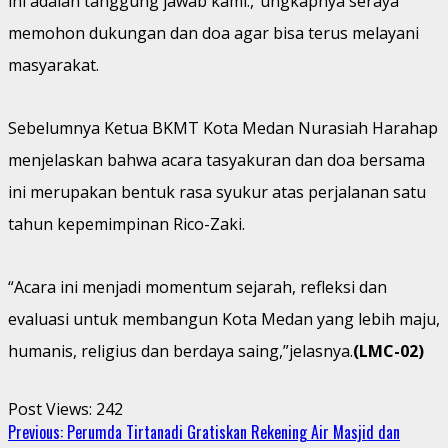
ini adalah tanggung jawab kami.,”ungkapnya seraya
memohon dukungan dan doa agar bisa terus melayani
masyarakat.
Sebelumnya Ketua BKMT Kota Medan Nurasiah Harahap
menjelaskan bahwa acara tasyakuran dan doa bersama
ini merupakan bentuk rasa syukur atas perjalanan satu
tahun kepemimpinan Rico-Zaki.
“Acara ini menjadi momentum sejarah, refleksi dan
evaluasi untuk membangun Kota Medan yang lebih maju,
humanis, religius dan berdaya saing,”jelasnya.
(LMC-02)
Post Views:
242
Continue
Previous:
Perumda Tirtanadi Gratiskan Rekening Air Masjid dan