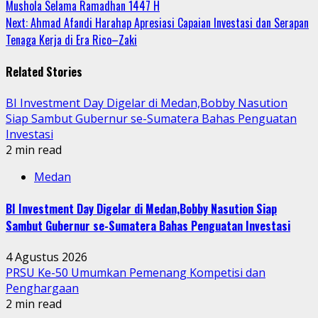
Mushola Selama Ramadhan 1447 H
Reading
Next:
Ahmad Afandi Harahap Apresiasi Capaian Investasi dan Serapan
Tenaga Kerja di Era Rico–Zaki
Related Stories
BI Investment Day Digelar di Medan,Bobby Nasution
Siap Sambut Gubernur se-Sumatera Bahas Penguatan
Investasi
2 min read
Medan
BI Investment Day Digelar di Medan,Bobby Nasution Siap
Sambut Gubernur se-Sumatera Bahas Penguatan Investasi
4 Agustus 2026
PRSU Ke-50 Umumkan Pemenang Kompetisi dan
Penghargaan
2 min read