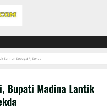
ntik Sahnan Sebagai Pj Sekda
i, Bupati Madina Lantik
ekda