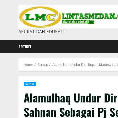
Skip
to
content
AKURAT DAN EDUKATIF
ARTIKEL
Home
Sumut
Alamulhaq Undur Diri, Bupati Madina La
Sumut
Alamulhaq Undur Dir
Sahnan Sebagai Pj S