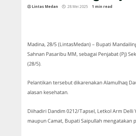
Lintas Medan
28 Mei 2025
1 min read
Madina, 28/5 (LintasMedan) – Bupati Mandailin
Sahnan Pasaribu MM, sebagai Penjabat (Pj) Sekr
(28/5).
Pelantikan tersebut dikarenakan Alamulhaq Da
alasan kesehatan.
Diihadiri Dandim 0212/Tapsel, Letkol Arm Delli 
maupun Camat, Bupati Saipullah mengatakan per